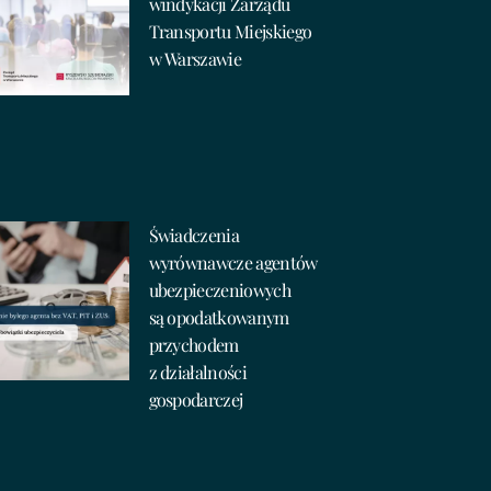
windykacji Zarządu
Transportu Miejskiego
w Warszawie
Świadczenia
wyrównawcze agentów
ubezpieczeniowych
są opodatkowanym
przychodem
z działalności
gospodarczej