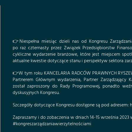
👉Niespełna miesiąc dzieli nas od Kongresu Zarządzani
po raz czternasty przez
Związek Przedsiębiorstw Finan
cykliczne wydarzenie branżowe, które jest miejscem spotk
aktualne kwestie dotyczące stanu i perspektyw sektora zar
👉W tym roku
KANCELARIA RADCÓW PRAWNYCH RYSZEWSK
Partnerem Głównym wydarzenia, Partner Zarządzający K
został zaproszony do Rady Programowej, ponadto weźm
dyskusyjnych Kongresu.
Szczegóły dotyczące Kongresu dostępne są pod adresem:
h
Zapraszamy i do zobaczenia w dniach 14-15 września 2023 
#kongreszarządzaniawierzytelnościami