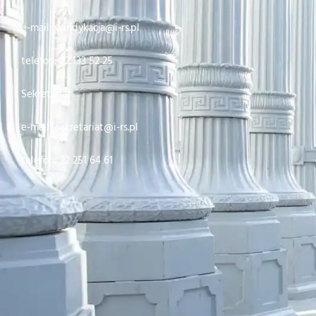
e-mail: windykacja@i-rs.pl
telefon: 22 133 52 25
Sekretariat
e-mail: sekretariat@i-rs.pl
telefon: 22 251 64 61
Projekt i realizacja: