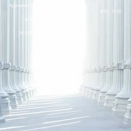
Ryszewski, Szubierajski Sp.k.
8:00 - 17:00
ul. Prosta 51
00-838 Warszawa