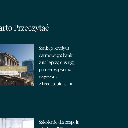
rto Przeczytać
Sankcja kredytu
darmowego: banki
z najlepszą obsługą
procesową wciąż
wygrywają
z kredytobiorcami
Szkolenie dla zespołu