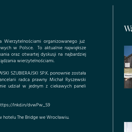
Wa
a Wierzytelnościami organizowanego już
sowych w Polsce
. To aktualnie największe
ania oraz otwartej dyskusji na najbardziej
ządzania wierzytelnościami.
I SZUBIERAJSKI SP.K.
ponownie została
ancelarii radca prawny
Michał Ryszewski
ie udział w jednym z ciekawych paneli
ttps://lnkd.in/dvwPw_S9
w hotelu The Bridge we Wrocławiu.