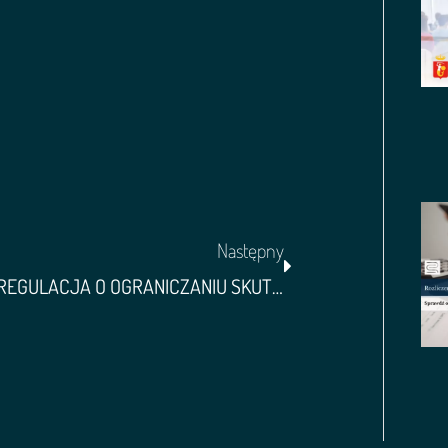
Następny
NOWA REGULACJA O OGRANICZANIU SKUTKÓW KRADZIEŻY TOŻSAMOŚCI