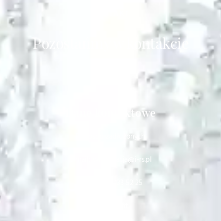
KONTAKT
Pozostańmy w kontakcie
Dane kontaktowe
Dla osób zadłużonych
e-mail: windykacja@i-rs.pl
telefon: 22 133 52 25
Sekretariat