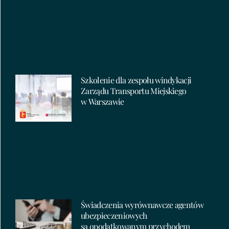
Szkolenie dla zespołu windykacji
Zarządu Transportu Miejskiego
w Warszawie
Świadczenia wyrównawcze agentów
ubezpieczeniowych
są opodatkowanym przychodem