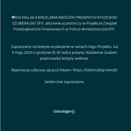
🔊Od kliku lat
KANCELARIA RADCÓW PRAWNYCH RYSZEWSKI
SZUBIERAJSKI SP.K.
aktywnie uczestniczy w Projekcie
Związek
Przedsiębiorstw Finansowych w Polsce
#
merytorycznyZPF
.
Zapraszamy na kolejne wydarzenie w ramach tego Projektu. Już
9 maja 2024 o godzinie 10:30 radca prawny
Waldemar Szubert
poprowadzi kolejny webinar.
Rejestracja odbywa się pod linkiem:
https://lnkd.in/dGpVemd5
Serdecznie zapraszamy.
Udostępnij: