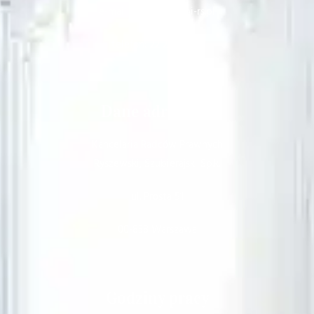
e-mail: sekretariat@i-rs.pl
telefon: 22 251 64 61
Dane adresowe
Kancelaria Radców Prawnych
Ryszewski, Szubierajski Sp.k.
ul. Prosta 51
00-838 Warszawa
Godziny pracy