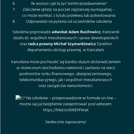
Ile wynosi i jak liczyć termin przedawnienia?
Zaliczenie spłaty na poczet najstarszej wymagalnej –
co może wynikać z tytułu przelewu lub pokwitowania
Odpowiedzi na pytania od uczestników szkolenia
Szkolenia poprowadzi
adwokat Adam Rusiłowicz
, Kierownik
działu ds. wspólnot mieszkaniowych i spraw deweloperskich
oraz
radca prawny Michał Szymankiewicz
Dyrektor
departamentu obsługi prawnej w Kancelarii.
Kancelaria może pochwalić się bardzo dużym doświadczeniem
w skutecznym dochodzeniu należności zarówno na rzecz
podmiotów rynku finansowego, ubezpieczeniowego,
telekomunikacyjnego, jak i wspólnot mieszkaniowych
oraz zarządców nieruchomości.
Na szkolenie – przeprowadzone w formule on-line –
można się już bezpłatnie zarejestrować pod adresem:
https://lnkd.in/dWEhfWaK
Serdecznie zapraszamy!