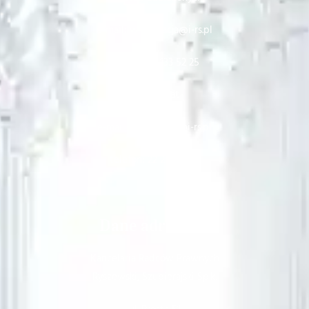
e-mail: windykacja@i-rs.pl
telefon: 22 133 52 25
Sekretariat
e-mail: sekretariat@i-rs.pl
telefon: 22 251 64 61
Dane adresowe
Kancelaria Radców Prawnych
Ryszewski, Szubierajski Sp.k.