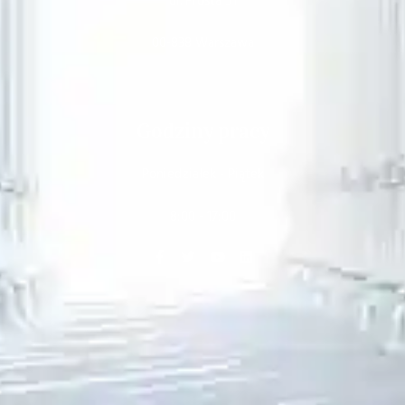
ul. Prosta 51
00-838 Warszawa
Godziny pracy
Poniedziałek - Piątek
8:00 - 17:00