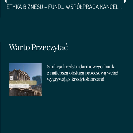
ETYKA BIZNESU – FUNDAMENT SUKCESU CZY SLOGAN?
WSPÓŁPRACA KANCELARII Z KATOLICKIM UNIWERSYTETEM LUBELSKIM
Warto Przeczytać
Sankcja kredytu darmowego: banki
z najlepszą obsługą procesową wciąż
wygrywają z kredytobiorcami