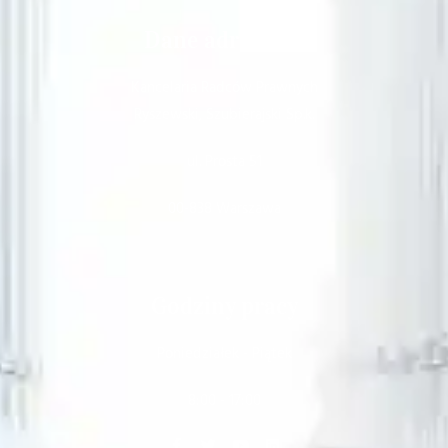
Dane adresowe
Kancelaria Radców Prawnych
Ryszewski, Szubierajski Sp.k.
ul. Prosta 51
00-838 Warszawa
Godziny pracy
Poniedziałek - Piątek
8:00 - 17:00