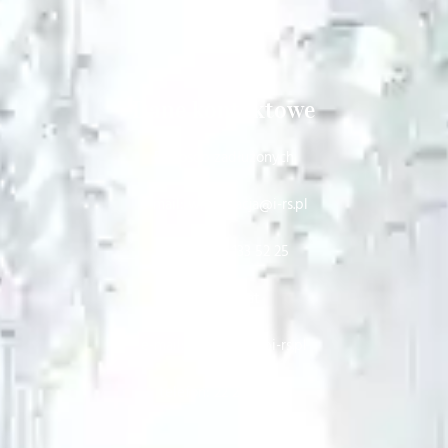
Dane kontaktowe
Dla osób zadłużonych
e-mail: windykacja@i-rs.pl
telefon: 22 133 52 25
Sekretariat
e-mail: sekretariat@i-rs.pl
telefon: 22 251 64 61