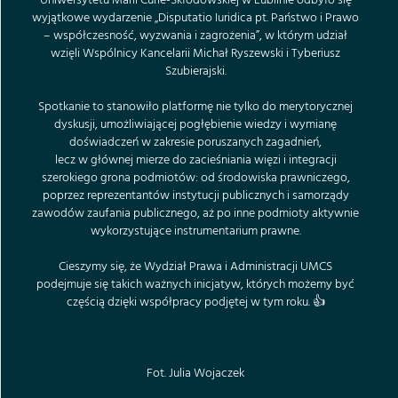
Uniwersytetu Marii Curie-Skłodowskiej w Lublinie odbyło się
wyjątkowe wydarzenie „Disputatio Iuridica pt. Państwo i Prawo
– współczesność, wyzwania i zagrożenia”, w którym udział
wzięli Wspólnicy Kancelarii Michał Ryszewski i Tyberiusz
Szubierajski.
Spotkanie to stanowiło platformę nie tylko do merytorycznej
dyskusji, umożliwiającej pogłębienie wiedzy i wymianę
doświadczeń w zakresie poruszanych zagadnień,
lecz w głównej mierze do zacieśniania więzi i integracji
szerokiego grona podmiotów: od środowiska prawniczego,
poprzez reprezentantów instytucji publicznych i samorządy
zawodów zaufania publicznego, aż po inne podmioty aktywnie
wykorzystujące instrumentarium prawne.
Cieszymy się, że Wydział Prawa i Administracji UMCS
podejmuje się takich ważnych inicjatyw, których możemy być
częścią dzięki współpracy podjętej w tym roku. 👍
Fot. Julia Wojaczek