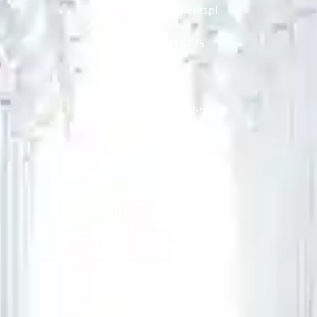
e-mail: windykacja@i-rs.pl
telefon: 22 133 52 25
Sekretariat
e-mail: sekretariat@i-rs.pl
telefon: 22 251 64 61
Dane adresowe
Kancelaria Radców Prawnych
Ryszewski, Szubierajski Sp.k.
ul. Prosta 51