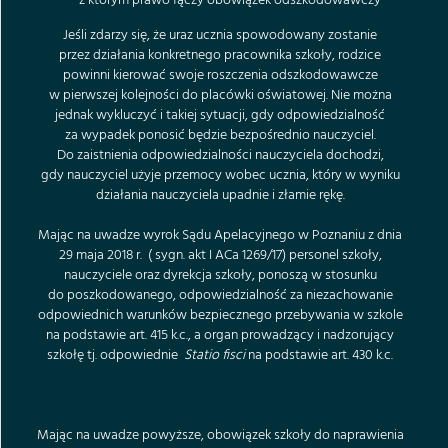
z którym prawo łączy obowiązek odszkodowawczy
Jeśli zdarzy się, że uraz ucznia spowodowany zostanie
przez działania konkretnego pracownika szkoły, rodzice
powinni kierować swoje roszczenia odszkodowawcze
w pierwszej kolejności do placówki oświatowej. Nie można
jednak wykluczyć i takiej sytuacji, gdy odpowiedzialność
za wypadek ponosić będzie bezpośrednio nauczyciel.
Do zaistnienia odpowiedzialności nauczyciela dochodzi,
gdy nauczyciel użyje przemocy wobec ucznia, który w wyniku
działania nauczyciela upadnie i złamie rękę.
Mając na uwadze wyrok Sądu Apelacyjnego w Poznaniu z dnia
29 maja 2018 r. ( sygn. akt I ACa 1269/17) personel szkoły,
nauczyciele oraz dyrekcja szkoły, ponoszą w stosunku
do poszkodowanego, odpowiedzialność za niezachowanie
odpowiednich warunków bezpiecznego przebywania w szkole
na podstawie art. 415 k.c., a organ prowadzący i nadzorujący
szkołę tj. odpowiednie
Statio fisci
na podstawie art. 430 k.c.
Mając na uwadze powyższe, obowiązek szkoły do naprawienia