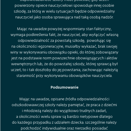
powierzony opiece nauczycielowi spowoduje innej osobie
szkodę, za którą w wielu sytuacjach będzie odpowiedzialny
nauczyciel jako osoba sprawująca nad taką osobą nadzór.
Mając na uwadze powyżej wspomniany stan faktyczny,
wymaga podkreślenia fakt, że nauczyciel, aby wyłączyć własną
odpowiedzialność za powstałą szkodę, powołując się
na okoliczności egzoneracyjne, musiałby wykazać, brak swojej
winy w wykonywaniu obowiązku opieki, do której zobowiązany
jest na podstawie norm powszechnie obowiązujących i aktów
wewnętrznych lub, że do powstałej szkody, której sprawcą był
uczeń, to i tak doszłoby do jej powstania, zachowując należytą
staranność przy wykonywaniu obowiązków nauczyciela.
Podsumowanie
Mając na uwadze, opisane źródła odpowiedzialności
odszkodowawczej szkoły należy pamiętać, że praca z dziećmi
i młodzieżą należy do wyjątkowo trudnych zadań,
a okoliczności wielu spraw są bardzo nietypowe dlatego
do każdego przypadku z udziałem dziecka. szczególnie należy
podchodzić indywidualnie oraz nierzadko posiadać