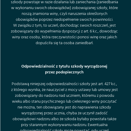
szkody powstaje w razie działania lub zaniechania (zaniedbania
w wykonaniu swoich obowiązków) zobowiązanej szkoły, które
noszą znamiona winy, czyli naruszenia określonych
obowiązków poprzez niedopełnienie swoich powinności.
W związku z tym, to uczeń, dochodząc swoich roszczeń, jest
zobowiązany do wypełnienia dyspozycji z art. 6 k.c., dowodząc
winy oraz osoby, która rzeczywistości ponosi winę oraz jakich
dopuściła się ta osoba zaniedbań.
Odpowiedzialność z tytułu szkody wyrządzonej
przez podopiecznych
Podstawą niniejszej odpowiedzialności szkoły jest art. 427 k.c.,
z którego wynika, że nauczyciel z mocy ustawy lub umowy jest
zobowiązany do nadzoru nad uczniem, któremu z powodu
wieku albo stanu psychicznego lub cielesnego winy poczytać
nie można, ten obowiązany jest do naprawienia szkody
wyrządzonej przez ucznia, chyba że uczynił zadość
obowiązkowi nadzoru albo że szkoda byłaby powstała także
przy starannym wykonywaniu nadzoru. Ewentualna
odpowiedzialność szkoły może powstać, gdy uczeń