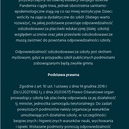
przyzwyczajony do zdalnej edukacji swojego dziecka.
Pandemia ciągle trwa, jednak obostrzenia sanitarno-
epidemiologiczne stają się co raz mniej restrykcyjne. Dzieci
wróciły na zajęcia dydaktyczne do szkół. Dlatego warto
rozważyć, na jakiej podstawie powstaje odpowiedzialność
odszkodowawcza placówki edukacyjnej (dalej: szkoła)
względem uczniów oraz jakie przesłanki odszkodowawcze
muszą zaistnieć do powstania odpowiedzialności szkoły.
Odpowiedzialność odszkodowawcza szkoły jest skrótem
myślowym, gdyż w przypadku szkół publicznych podmiotami
zobowiązanymi będą zwykle gminy.
Podstawa prawna
Zgodnie z art. 10 ust. 1 ustawy z dnia 14 grudnia 2016 r.
(Dz.U.2021.1082 t.j. z dnia 2021.06.17) Prawo Oświatowe organ
prowadzący szkołę lub placówkę odpowiada za jej działalność
tj. minister, jednostka samorządu terytorialnego. Do zadań
powyższych podmiotów należy organizacja warunków
umożliwiających działalnie szkoły, w szczególności
bezpiecznych i higienicznych warunków nauki, wychowania
i opieki. Wskazane podmioty ponoszą odpowiedzialność