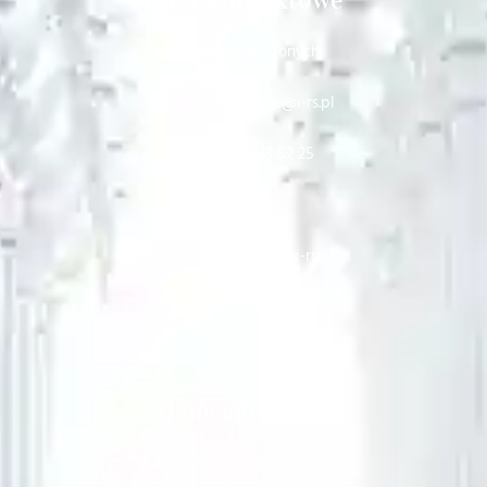
Dla osób zadłużonych
e-mail: windykacja@i-rs.pl
telefon: 22 133 52 25
Sekretariat
e-mail: sekretariat@i-rs.pl
telefon: 22 251 64 61
Dane adresowe
Kancelaria Radców Prawnych