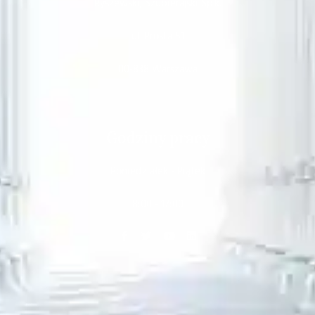
Ryszewski, Szubierajski Sp.k.
ul. Prosta 51
00-838 Warszawa
Godziny pracy
Poniedziałek - Piątek
8:00 - 17:00