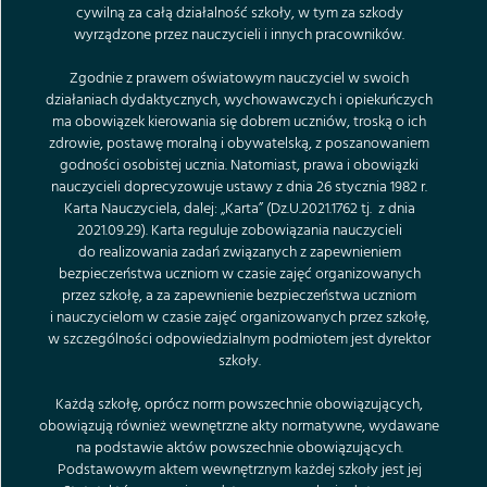
cywilną za całą działalność szkoły, w tym za szkody
wyrządzone przez nauczycieli i innych pracowników.
Zgodnie z prawem oświatowym nauczyciel w swoich
działaniach dydaktycznych, wychowawczych i opiekuńczych
ma obowiązek kierowania się dobrem uczniów, troską o ich
zdrowie, postawę moralną i obywatelską, z poszanowaniem
godności osobistej ucznia. Natomiast, prawa i obowiązki
nauczycieli doprecyzowuje ustawy z dnia 26 stycznia 1982 r.
Karta Nauczyciela, dalej: „Karta” (Dz.U.2021.1762 tj. z dnia
2021.09.29). Karta reguluje zobowiązania nauczycieli
do realizowania zadań związanych z zapewnieniem
bezpieczeństwa uczniom w czasie zajęć organizowanych
przez szkołę, a za zapewnienie bezpieczeństwa uczniom
i nauczycielom w czasie zajęć organizowanych przez szkołę,
w szczególności odpowiedzialnym podmiotem jest dyrektor
szkoły.
Każdą szkołę, oprócz norm powszechnie obowiązujących,
obowiązują również wewnętrzne akty normatywne, wydawane
na podstawie aktów powszechnie obowiązujących.
Podstawowym aktem wewnętrznym każdej szkoły jest jej