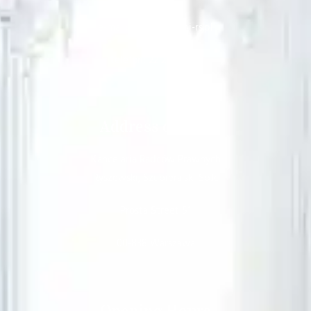
e-mail: sekretariat@i-rs.pl
telefon: 22 251 64 61
Address details
Kancelaria Radców Prawnych
Ryszewski, Szubierajski Sp.k.
Prosta Street 51
00-838 Warszawa