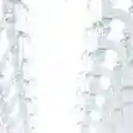
CONTACT
Let's stay in contact
Fast Contact
Dla osób zadłużonych
e-mail: windykacja@i-rs.pl
telefon: 22 133 52 25
Sekretariat