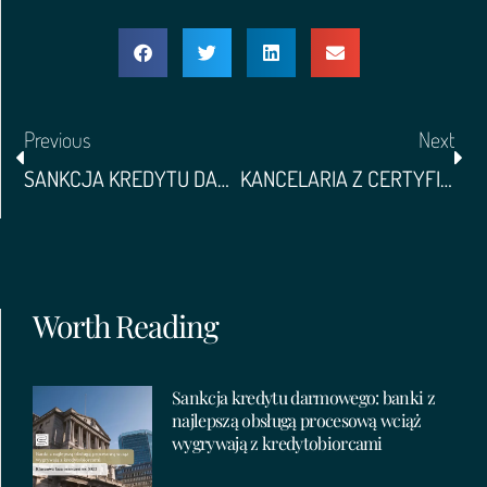
Previous
Next
SANKCJA KREDYTU DARMOWEGO- WYROK TSUE Z 13 LUTEGO 2025, PRZEŁOM, CZY NIE?
KANCELARIA Z CERTYFIKATEM ETYKI
Worth Reading
Sankcja kredytu darmowego: banki z
najlepszą obsługą procesową wciąż
wygrywają z kredytobiorcami