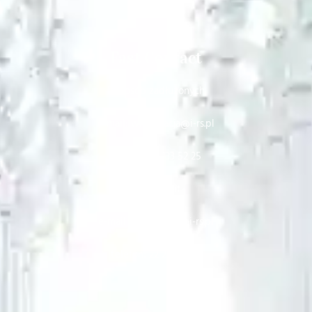
Fast Contact
Dla osób zadłużonych
e-mail: windykacja@i-rs.pl
telefon: 22 133 52 25
Sekretariat
e-mail: sekretariat@i-rs.pl
telefon: 22 251 64 61