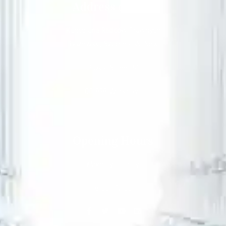
Address details
Kancelaria Radców Prawnych
Ryszewski, Szubierajski Sp.k.
Prosta Street 51
00-838 Warszawa
Opening Hours
Monday - Friday
8:00 - 17:00