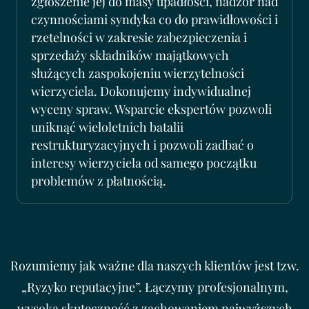
zgłoszenie jej do masy upadłości, nadzór nad
czynnościami syndyka co do prawidłowości i
rzetelności w zakresie zabezpieczenia i
sprzedaży składników majątkowych
służących zaspokojeniu wierzytelności
wierzyciela. Dokonujemy indywidualnej
wyceny spraw. Wsparcie ekspertów pozwoli
uniknąć wieloletnich batalii
restrukturyzacyjnych i pozwoli zadbać o
interesy wierzyciela od samego początku
problemów z płatnością.
Rozumiemy jak ważne dla naszych klientów jest tzw.
„Ryzyko reputacyjne”. Łączymy profesjonalnym,
wysoką skuteczność z zachowaniem najwyższych