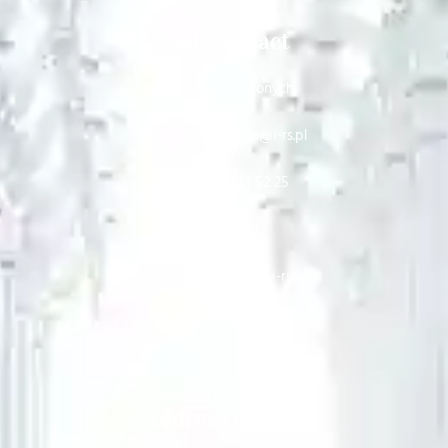
Fast Contact
Dla osób zadłużonych
e-mail: windykacja@i-rs.pl
telefon: 22 133 52 25
Sekretariat
e-mail: sekretariat@i-rs.pl
telefon: 22 251 64 61
Address details