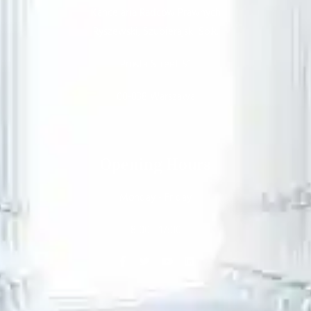
Kancelaria Radców Prawnych
Ryszewski, Szubierajski Sp.k.
Prosta Street 51
00-838 Warszawa
Opening Hours
Monday - Friday
8:00 - 17:00