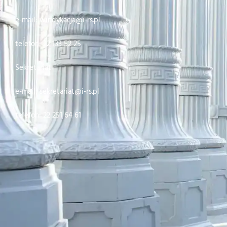
e-mail: windykacja@i-rs.pl
telefon: 22 133 52 25
Sekretariat
e-mail: sekretariat@i-rs.pl
telefon: 22 251 64 61
Projekt i realizacja: