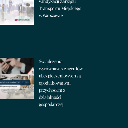
windykacji Zarządu
Transportu Miejskiego
w Warszawie
Świadczenia
wyrównawcze agentów
ubezpieczeniowych są
opodatkowanym
przychodem z
działalności
gospodarczej