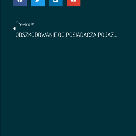
Previous
ODSZKODOWANIE OC POSIADACZA POJAZDU – UCHWAŁA SN IIICZP 65/23