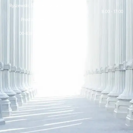
Ryszewski, Szubierajski Sp.k.
8:00 - 17:00
Prosta Street 51
00-838 Warszawa