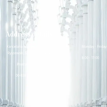
Address details
Kancelaria Radców Prawnych
Monday - Friday
Ryszewski, Szubierajski Sp.k.
8:00 - 17:00
Prosta Street 51
00-838 Warszawa