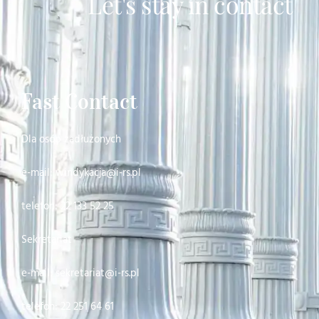
Let's stay in contact
Fast Contact
Dla osób zadłużonych
e-mail: windykacja@i-rs.pl
telefon: 22 133 52 25
Sekretariat
e-mail: sekretariat@i-rs.pl
telefon: 22 251 64 61