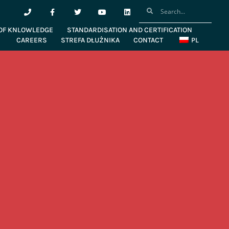
OF KNLOWLEDGE
STANDARDISATION AND CERTIFICATION
CAREERS
STREFA DŁUŻNIKA
CONTACT
PL